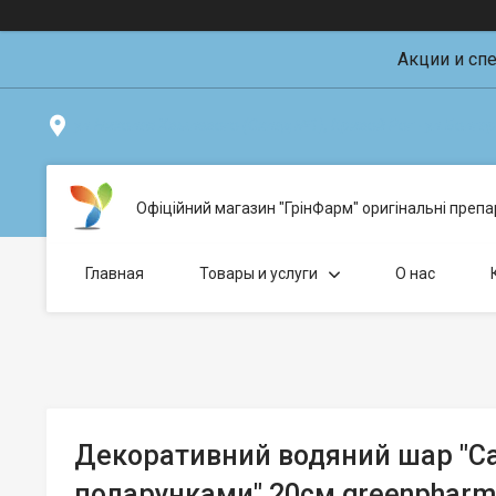
Акции и сп
ул.Николая Хвылевого (Склад №1), Кривой Рог - ул.Болгарс
Офіційний магазин "ГрінФарм" оригінальні препар
Главная
Товары и услуги
О нас
Декоративний водяний шар "Са
подарунками" 20см greenpharm