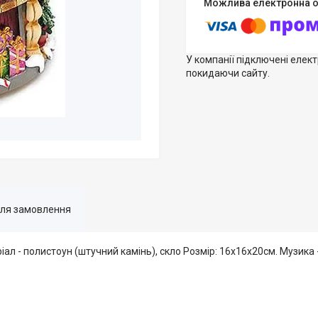
У компанії підключені елек
покидаючи сайту.
для замовлення
л - полистоун (штучний камінь), скло Розмір: 16х16х20см. Музика 