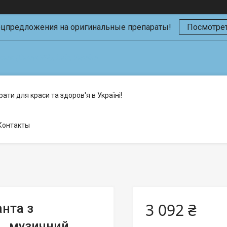
ецпредложения на оригинальные препараты!
Посмотрет
кая (Склад №2), Київ, Україна
ати для краси та здоров'я в Україні!
Контакты
3 092 ₴
нта з
 , музичний