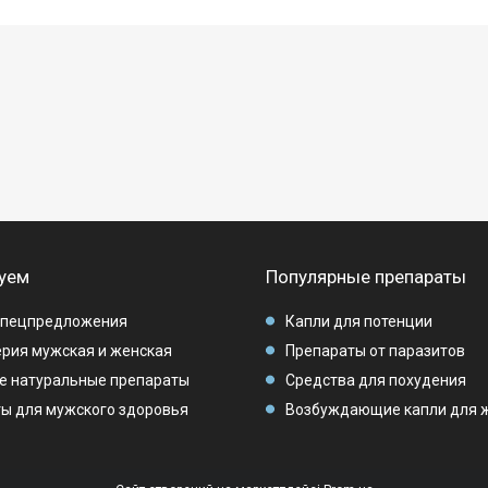
уем
Популярные препараты
спецпредложения
Капли для потенции
рия мужская и женская
Препараты от паразитов
е натуральные препараты
Средства для похудения
ы для мужского здоровья
Возбуждающие капли для 