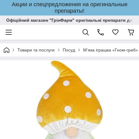
Акции и спецпредложения на оригинальные
препараты!
Офіційний магазин "ГрінФарм" оригінальні препарати для кр
Товари та послуги
Посуд
М'яка іграшка «Гном-гриб»