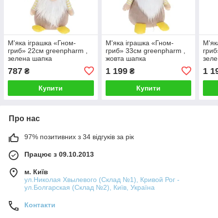
М'яка іграшка «Гном-
М'яка іграшка «Гном-
М'як
гриб» 22см greenpharm ,
гриб» 33см greenpharm ,
гриб
зелена шапка
жовта шапка
зеле
787
1 199
1 1
₴
₴
Купити
Купити
Про нас
97% позитивних з 34 відгуків за рік
Працює з 09.10.2013
м. Київ
ул.Николая Хвылевого (Склад №1), Кривой Рог -
ул.Болгарская (Склад №2), Київ, Україна
Контакти