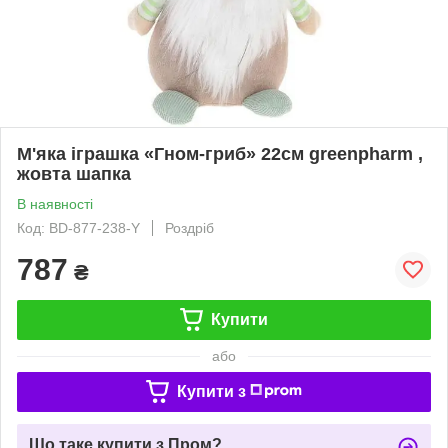
М'яка іграшка «Гном-гриб» 22см greenpharm ,
жовта шапка
В наявності
Код: BD-877-238-Y
Роздріб
787
₴
Купити
або
Купити з
Що таке купити з Пром?