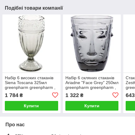
Подібні товари компанії
Набір 6 високих стаканів
Набір 6 скляних стаканів
Ста
Siena Toscana 325мл
Ariadne "Face Grey" 250мл
Zest
greenpharm greenpharm ,
greenpharm greenpharm ,
gree
графітове скло
сіре скло
зага
1 784
1 322
643
₴
₴
нас
(жов
Купити
Купити
Про нас