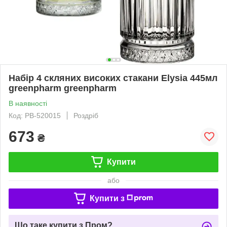
Набір 4 скляних високих стакани Elysia 445мл
greenpharm greenpharm
В наявності
Код: PB-520015
Роздріб
673
₴
Купити
або
Купити з
Що таке купити з Пром?