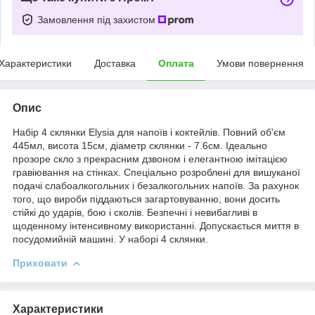
Замовлення під захистом
Характеристики
Доставка
Оплата
Умови повернення
Опис
Набір 4 склянки Elysia для напоїв і коктейлів. Повний об'єм
445мл, висота 15см, діаметр склянки - 7.6см. Ідеально
прозоре скло з прекрасним дзвоном і елегантною імітацією
гравіювання на стінках. Спеціально розроблені для вишуканої
подачі слабоалкогольних і безалкогольних напоїв. За рахунок
того, що вироби піддаються загартовуванню, вони досить
стійкі до ударів, бою і сколів. Безпечні і невибагливі в
щоденному інтенсивному використанні. Допускається миття в
посудомийній машині. У наборі 4 склянки.
Приховати
Характеристики