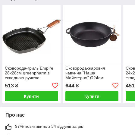
Сковорода-гриль Empire
Сковорода-жаровня
Сков
28х28см greenpharm зі
чавунна "Наша
24х2
складною ручкою
Майстерня" Ø24см
скла
greenpharm з двома
513
644
451
₴
₴
литими ручками
Купити
Купити
Про нас
97% позитивних з 34 відгуків за рік