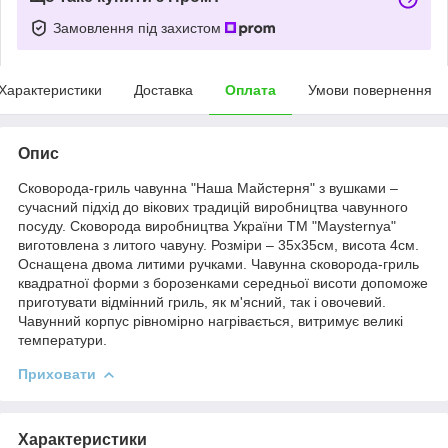
Замовлення під захистом
Характеристики
Доставка
Оплата
Умови повернення
Опис
Сковорода-гриль чавунна "Наша Майстерня" з вушками –
сучасний підхід до вікових традицій виробництва чавунного
посуду. Сковорода виробництва України ТМ "Maysternya"
виготовлена з литого чавуну. Розміри – 35х35см, висота 4см.
Оснащена двома литими ручками. Чавунна сковорода-гриль
квадратної форми з борозенками середньої висоти допоможе
приготувати відмінний гриль, як м'ясний, так і овочевий.
Чавунний корпус рівномірно нагрівається, витримує великі
температури.
Приховати
Характеристики