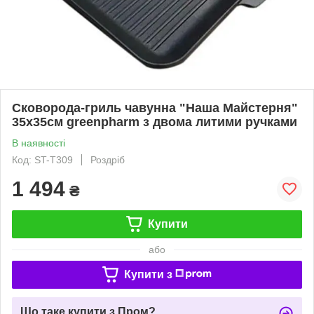
Сковорода-гриль чавунна "Наша Майстерня"
35х35см greenpharm з двома литими ручками
В наявності
Код: ST-T309
Роздріб
1 494
₴
Купити
або
Купити з
Що таке купити з Пром?