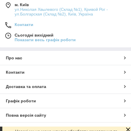
м. Київ
ул.Николая Хвылевого (Склад №1), Кривой Рог -
ул.Болгарская (Склад №2), Київ, Україна
Контакти
Сьогодні вихідний
Показати весь графік роботи
Про нас
Контакти
Доставка та оплата
Графік роботи
Повна версія сайту
Сайт створено на маркетплейсі
Prom.ua