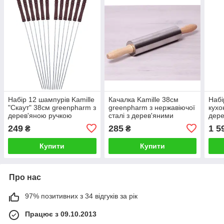
Набір 12 шампурів Kamille
Качалка Kamille 38см
Набі
"Скаут" 38см greenpharm з
greenpharm з нержавіючої
кухо
дерев'яною ручкою
сталі з дерев'яними
дере
ручками
249
285
1 5
₴
₴
Купити
Купити
Про нас
97% позитивних з 34 відгуків за рік
Працює з 09.10.2013